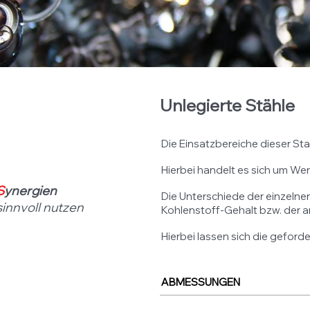
Unlegierte Stähle
Die Einsatzbereiche dieser Sta
Hierbei handelt es sich um Wer
S
ynergien
Die Unterschiede der einzelne
sinnvoll nutzen
Kohlenstoff-Gehalt bzw. der
Hierbei lassen sich die geford
ABMESSUNGEN