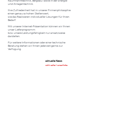
Raumfahrttechnik, Bergbau- sowie in der Energie-
und Anlagentechnik.
Ihre Zufriedenheit hat in unserer Firmenphilosophie
einen genau so hohen Stellenwert,
wie das Realisieren individueller Lösungen für Ihren
Bedarf.
Mit unserer Internet-Präsentation können wir Ihnen
unser Lieferprogramm
bzw. unsere Leistungsfähigkeit nur ansatzweise
darstellen.
Für weitere Informationen oder einer technische
Beratung stehen wir Ihnen jederzeit gerne zur
Verfügung.
aktuelle News
aktuelle Lagerliste
(1.4104)
Zertifikate ISO9001-2015