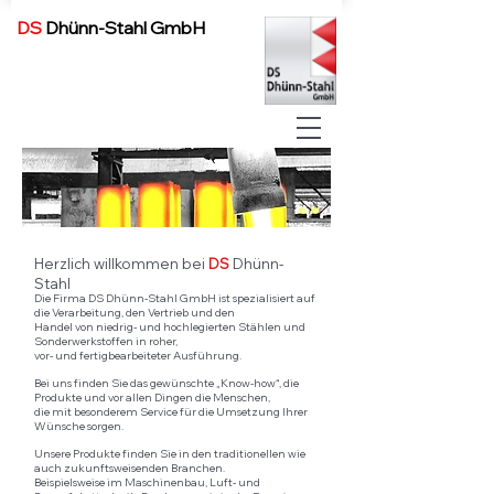
DS
Dhünn-Stahl GmbH
Herzlich willkommen bei
DS
Dhünn-
Stahl
Die Firma DS Dhünn-Stahl GmbH ist spezialisiert auf
die Verarbeitung, den Vertrieb und den
Handel von niedrig- und hochlegierten Stählen und
Sonderwerkstoffen in roher,
vor- und fertigbearbeiteter Ausführung.
Bei uns finden Sie das gewünschte „Know-how“, die
Produkte und vor allen Dingen die Menschen,
die mit besonderem Service für die Umsetzung Ihrer
Wünsche sorgen.
Unsere Produkte finden Sie in den traditionellen wie
auch zukunftsweisenden Branchen.
Beispielsweise im Maschinenbau, Luft- und